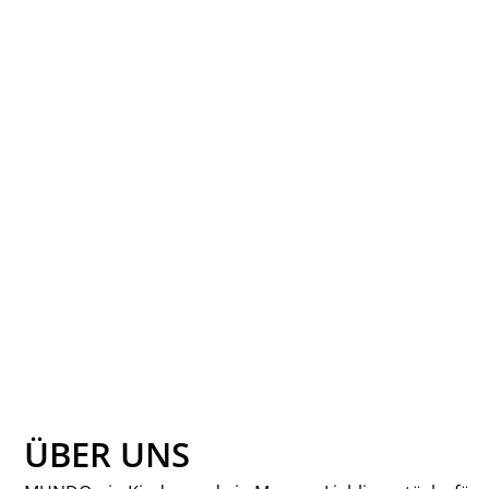
MAYORAL - T-
SHIRT MIT
MOTIVEN AUS
NACHHALTIGER
BAUMWOLLE
JUNGEN
MAYORAL
20,99 €
ÜBER UNS