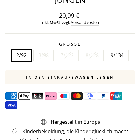
Normaler
20,99 €
Preis
inkl. MwSt. zzgl.
Versandkosten
GRÖSSE
2/92
3/98
7/122
8/128
9/134
IN DEN EINKAUFSWAGEN LEGEN
Hergestellt in Europa
Kinderbekleidung, die Kinder glücklich macht