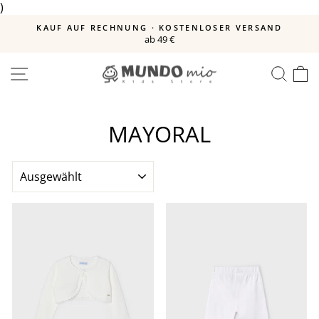
)
Direkt
zum
E
KAUF AUF RECHNUNG · KOSTENLOSER VERSAND
Inhalt
ab 49 €
Pause
Diashow
SEITENNAVIGATION
SUC
E
MAYORAL
SORTIEREN