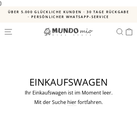
)
Direkt
zum
GLÜCKLICHE KUNDEN · 30 TAGE RÜCKGABE
KAUF AUF RE
Inhalt
ERSÖNLICHER WHATSAPP-SERVICE
Pause
Diashow
SEITENNAVIGATION
SUC
E
EINKAUFSWAGEN
Ihr Einkaufswagen ist im Moment leer.
Mit der Suche
hier
fortfahren.