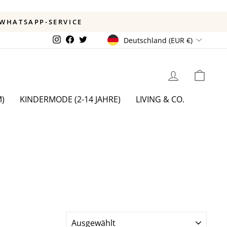
ab 49 €
VERSAND
WÄHRUNG
Instagram
Facebook
Twitter
Deutschland (EUR €)
EINLOGGEN
EIN
)
KINDERMODE (2-14 JAHRE)
LIVING & CO.
SORTIEREN