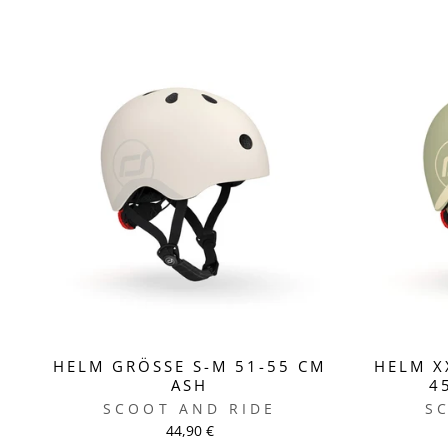
HELM GRÖSSE S-M 51-55 CM A
HELM X
SH
4
SCOOT AND RIDE
S
44,90 €