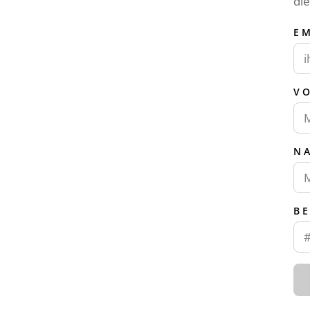
di
E
V
N
B