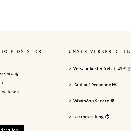
IO KIDS STORE
UNSER VERSPRECHE
✓
Versandkostenfrei
ab 49 € 
erklärung
cht
✓
Kauf auf Rechnung 💌
rmationen
✓
WhatsApp Service 💚
✓
Gastbestellung 📫
iderrufen