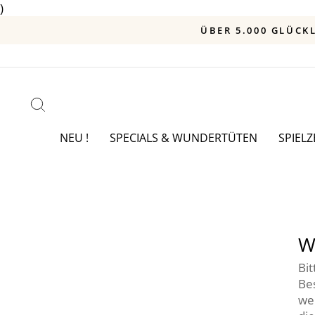
)
Direkt
zum
Inhalt
SUCHE
NEU !
SPECIALS & WUNDERTÜTEN
SPIEL
W
Bit
Be
we