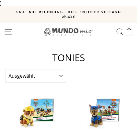
)
Direkt
zum
E
KAUF AUF RECHNUNG · KOSTENLOSER VERSAND
Inhalt
ab 49 €
Pause
Diashow
SEITENNAVIGATION
SUC
E
TONIES
SORTIEREN