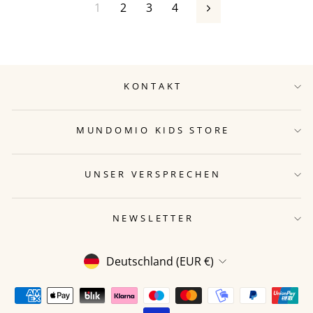
1
2
3
4
Vorwärts
KONTAKT
MUNDOMIO KIDS STORE
UNSER VERSPRECHEN
NEWSLETTER
WÄHRUNG
Deutschland (EUR €)