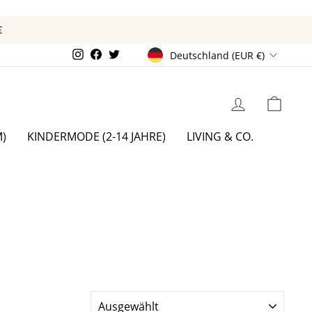
€
WÄHRUNG
Instagram
Facebook
Twitter
Deutschland (EUR €)
EINLOGGEN
EIN
)
KINDERMODE (2-14 JAHRE)
LIVING & CO.
SORTIEREN