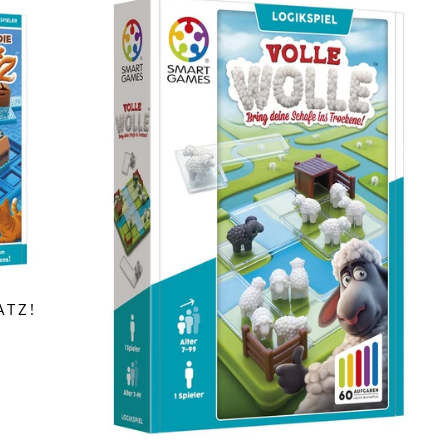
ATZ!
S