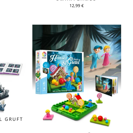
12,99 €
L GRUFT
S