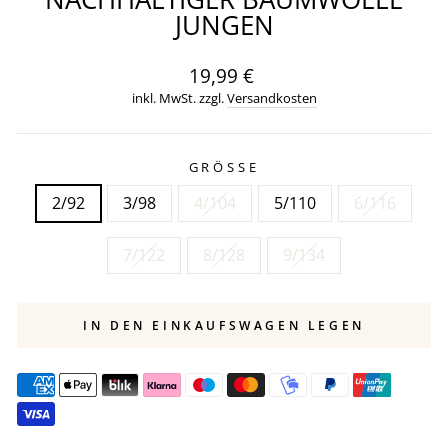
JUNGEN
Normaler
19,99 €
Preis
inkl. MwSt. zzgl.
Versandkosten
GRÖSSE
2/92
3/98
4/104
5/110
6/116
7/122
8/128
9/134
IN DEN EINKAUFSWAGEN LEGEN