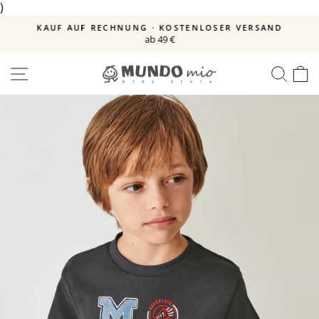
)
Direkt
zum
E
KAUF AUF RECHNUNG · KOSTENLOSER VERSAND
Inhalt
ab 49 €
Pause
Diashow
SEITENNAVIGATION
SUC
E