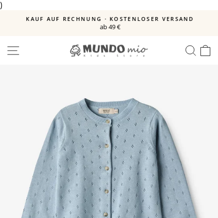
)
Direkt
zum
E
KAUF AUF RECHNUNG · KOSTENLOSER VERSAND
Inhalt
ab 49 €
Pause
Diashow
SEITENNAVIGATION
SUC
E