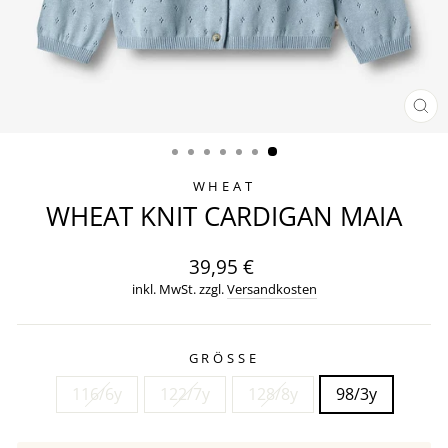
SCH
ES
WHEAT
WHEAT KNIT CARDIGAN MAIA
Normaler
39,95 €
Preis
inkl. MwSt. zzgl.
Versandkosten
GRÖSSE
116/6y
122/7y
128/8y
98/3y