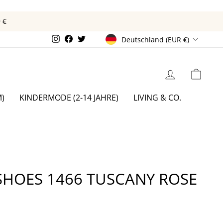
€
WÄHRUNG
Instagram
Facebook
Twitter
Deutschland (EUR €)
EINLOGGEN
EIN
)
KINDERMODE (2-14 JAHRE)
LIVING & CO.
 SHOES 1466 TUSCANY ROSE