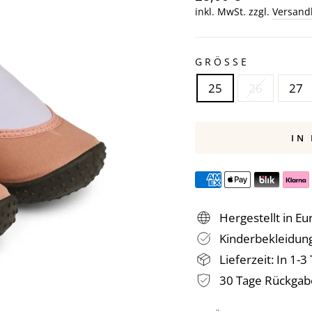
Preis
inkl. MwSt. zzgl.
Versand
GRÖSSE
25
26
27
IN
Hergestellt in Eu
Kinderbekleidung
Lieferzeit: In 1-
30 Tage Rückgab