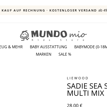
ab 49 
KAUF AUF RECHNUNG · KOSTENLOSER VERSAND
Pause
Diashow
ZEUG & MEHR
BABY AUSSTATTUNG
BABYMODE (0-18M
MARKEN
SALE %
LIEWOOD
SADIE SEA
MULTI MIX
Normaler
28,00 €