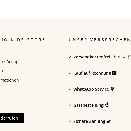
IO KIDS STORE
UNSER VERSPRECHE
✓
Versandkostenfrei
ab 49 € 
erklärung
cht
✓
Kauf auf Rechnung 💌
rmationen
✓
WhatsApp Service 💚
✓
Gastbestellung 📫
iderrufen
✓
Sichere Zahlung
🔐