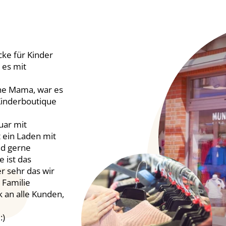
ke für Kinder
 es mit
he Mama, war es
 Kinderboutique
uar mit
 ein Laden mit
nd gerne
 ist das
r sehr das wir
 Familie
k an alle Kunden,
:)