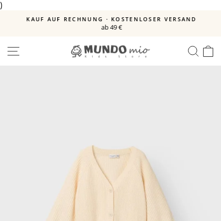
)
Direkt
zum
E
KAUF AUF RECHNUNG · KOSTENLOSER VERSAND
Inhalt
ab 49 €
Pause
Diashow
SEITENNAVIGATION
SUC
E