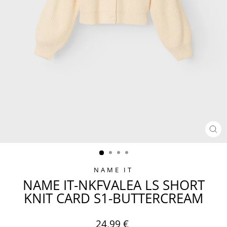
SCH
ES
NAME IT
NAME IT-NKFVALEA LS SHORT
KNIT CARD S1-BUTTERCREAM
Normaler
24,99 €