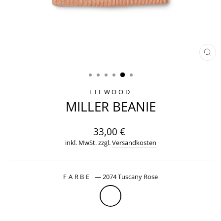
SCH
ES
LIEWOOD
MILLER BEANIE
Normaler
33,00 €
Preis
inkl. MwSt. zzgl.
Versandkosten
FARBE
—
2074 Tuscany Rose