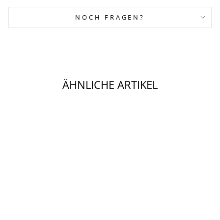
NOCH FRAGEN?
ÄHNLICHE ARTIKEL
MILLER BEANIE
LIEWOOD
33,00 €