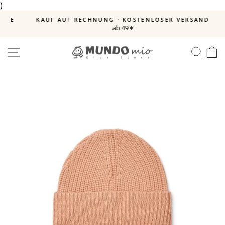
)
Direkt
zum
BE
KAUF AUF RECHNUNG · KOSTENLOSER VERSAND
Inhalt
ab 49 €
Pause
Diashow
SEITENNAVIGATION
SUC
E