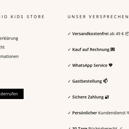
IO KIDS STORE
UNSER VERSPRECHE
✓
Versandkostenfrei
ab 49 € 
erklärung
cht
✓
Kauf auf Rechnung 💌
rmationen
✓
WhatsApp Service 💚
✓
Gastbestellung 📫
iderrufen
✓
Sichere Zahlung
🔐
✓
Persönlicher
Kundendienst 
✓
30 Tage
Rückgaberecht 🪄