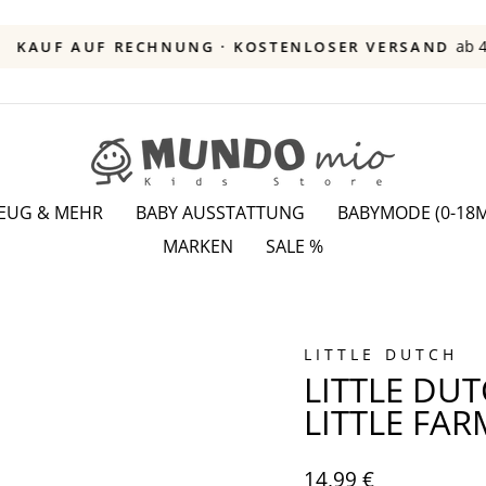
ab 49 
KAUF AUF RECHNUNG · KOSTENLOSER VERSAND
Pause
Diashow
ZEUG & MEHR
BABY AUSSTATTUNG
BABYMODE (0-18M
MARKEN
SALE %
LITTLE DUTCH
LITTLE DUT
LITTLE FAR
Normaler
14,99 €