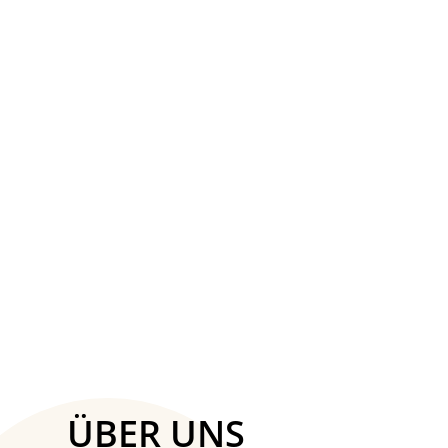
LITTLE DUTCH- BADETIERE 3
STÜCK LITTLE FARM
LITTLE DUTCH
14,99 €
ÜBER UNS