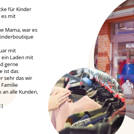
ke für Kinder
 es mit
he Mama, war es
 Kinderboutique
uar mit
 ein Laden mit
nd gerne
 ist das
r sehr das wir
 Familie
k an alle Kunden,
:)