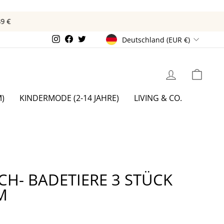
€
WÄHRUNG
Instagram
Facebook
Twitter
Deutschland (EUR €)
EINLOGGEN
EIN
)
KINDERMODE (2-14 JAHRE)
LIVING & CO.
CH- BADETIERE 3 STÜCK
M