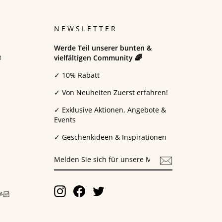
N
NEWSLETTER
Werde Teil unserer bunten &

vielfältigen Community 🌈
✓ 10% Rabatt
✓ Von Neuheiten Zuerst erfahren!
✓ Exklusive Aktionen, Angebote &
Events
✓ Geschenkideen & Inspirationen
MELDEN
SIE
SICH
FÜR
UNSERE
Instagram
Facebook
Twitter
🏻
MAILINGLISTE
AN