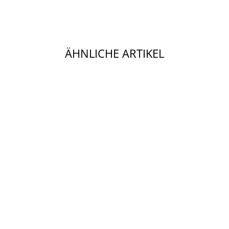
ÄHNLICHE ARTIKEL
KLOPFER HASE
21 BUNT
SITZEND
STEIFF
39,90 €