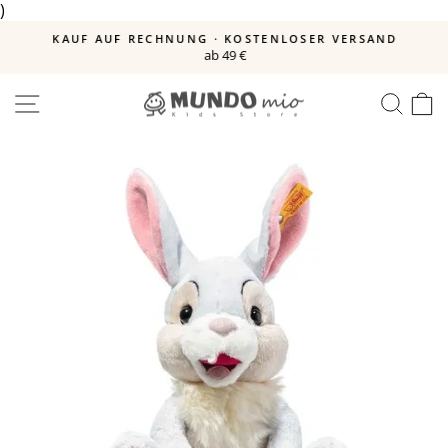
)
Direkt
zum
E
KAUF AUF RECHNUNG · KOSTENLOSER VERSAND
Inhalt
ab 49 €
Pause
Diashow
SEITENNAVIGATION
SUC
E