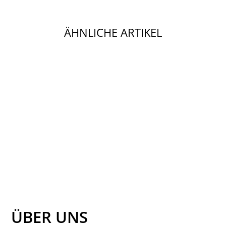
ÄHNLICHE ARTIKEL
JOLLEIN-
LÄTZCHEN TEDDY
BEAR/HARVEST
(5PACK)-
MEHRFARBIG
JOLLEIN
22,99 €
ÜBER UNS