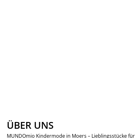
HUST AND
CLAIRE-
HCANTON-
WHEAT MELANGE
HUST AND CLAIRE
29,95 €
ÜBER UNS
MUNDOmio Kindermode in Moers – Lieblingsstücke für