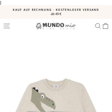
)
Direkt
zum
E
KAUF AUF RECHNUNG · KOSTENLOSER VERSAND
Inhalt
ab 49 €
Pause
Diashow
SEITENNAVIGATION
SUC
E