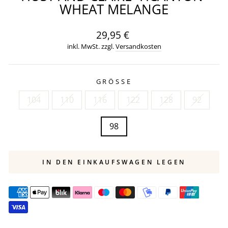
WHEAT MELANGE
Normaler
29,95 €
Preis
inkl. MwSt. zzgl.
Versandkosten
GRÖSSE
104
110
116
122
128
92
98
IN DEN EINKAUFSWAGEN LEGEN