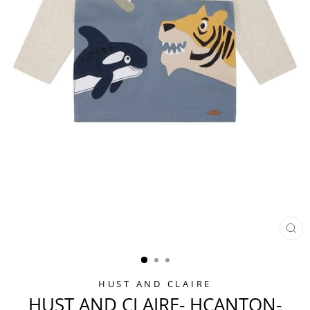
SCH
ES
HUST AND CLAIRE
HUST AND CLAIRE- HCANTON-