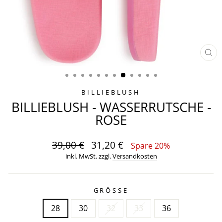
SCH
ES
BILLIEBLUSH
BILLIEBLUSH - WASSERRUTSCHE -
ROSE
Normaler
Sonderpreis
39,00 €
31,20 €
Spare 20%
Preis
inkl. MwSt. zzgl.
Versandkosten
GRÖSSE
28
30
32
33
36