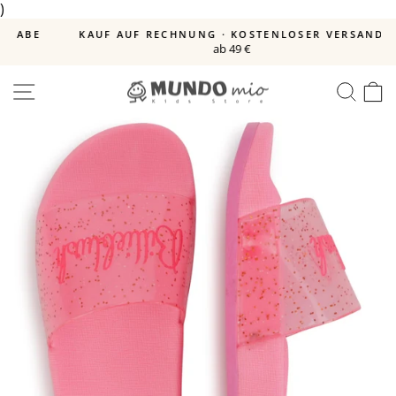
)
Direkt
zum
BE
KAUF AUF RECHNUNG · KOSTENLOSER VERSAND
Inhalt
ab 49 €
Pause
Diashow
SEITENNAVIGATION
SUC
E