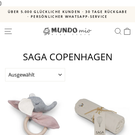
)
Direkt
zum
ÜBER 5.000 GLÜCKLICHE KUNDEN · 30 TAGE RÜCKGABE
Inhalt
· PERSÖNLICHER WHATSAPP-SERVICE
Pause
Diashow
SEITENNAVIGATION
SUC
E
SAGA COPENHAGEN
SORTIEREN