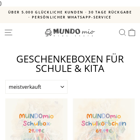
)
Direkt
zum
ICHE KUNDEN · 30 TAGE RÜCKGABE
KAUF AUF RECHNUNG
Inhalt
ICHER WHATSAPP-SERVICE
Pause
Diashow
SEITENNAVIGATION
SUC
E
GESCHENKEBOXEN FÜR
SCHULE & KITA
SORTIEREN