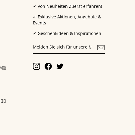
✓ Von Neuheiten Zuerst erfahren!
✓ Exklusive Aktionen, Angebote &
Events
✓ Geschenkideen & Inspirationen
MELDEN
SIE
SICH
FÜR
UNSERE
Instagram
Facebook
Twitter
🏻
MAILINGLISTE
AN
‍♀️