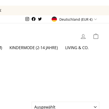
€
WÄHRUNG
Instagram
Facebook
Twitter
Deutschland (EUR €)
EINLOGGEN
EIN
)
KINDERMODE (2-14 JAHRE)
LIVING & CO.
SORTIEREN