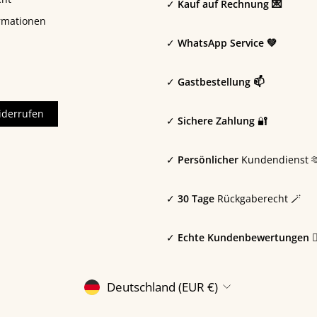
✓
Kauf auf Rechnung 💌
rmationen
✓
WhatsApp Service 💚
✓
Gastbestellung 📫
iderrufen
✓
Sichere Zahlung
🔐
✓
Persönlicher
Kundendienst 
✓
30 Tage
Rückgaberecht 🪄
✓
Echte Kundenbewertungen 🙎🏼
WÄHRUNG
Deutschland (EUR €)